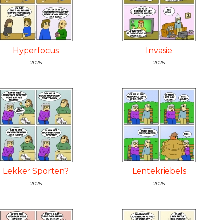
Hyperfocus
Invasie
2025
2025
Lekker Sporten?
Lentekriebels
2025
2025