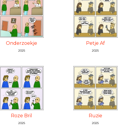
Onderzoekje
Petje Af
2025
2025
Roze Bril
Ruzie
2025
2025