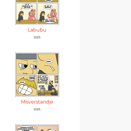
Labubu
2025
Misverstandje
2025